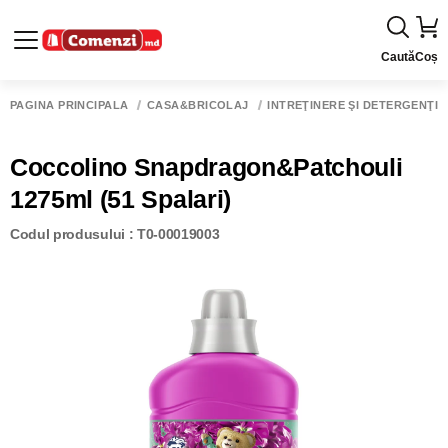
Caută
Coș
PAGINA PRINCIPALĂ
CASĂ&BRICOLAJ
ÎNTREŢINERE ŞI DETERGENŢI
Coccolino Snapdragon&Patchouli
1275ml (51 Spalari)
Codul produsului : T0-00019003