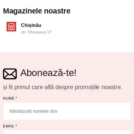
Magazinele noastre
Chișinău
str. Otovasca 17
Abonează-te!
și fii primul care află despre promoțiile noastre.
NUME
*
EMAIL
*