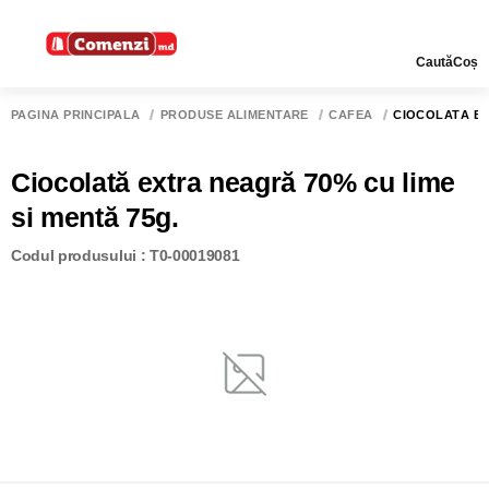
Caută
Coș
PAGINA PRINCIPALĂ
PRODUSE ALIMENTARE
CAFEA
CIOCOLATĂ EX
Ciocolată extra neagră 70% cu lime
si mentă 75g.
Codul produsului : T0-00019081