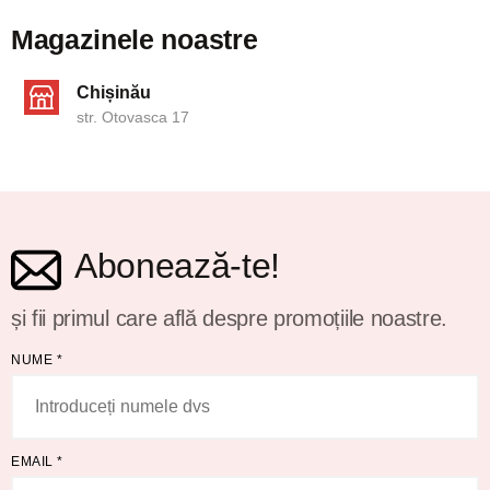
Magazinele noastre
Chișinău
str. Otovasca 17
Abonează-te!
și fii primul care află despre promoțiile noastre.
NUME
*
EMAIL
*