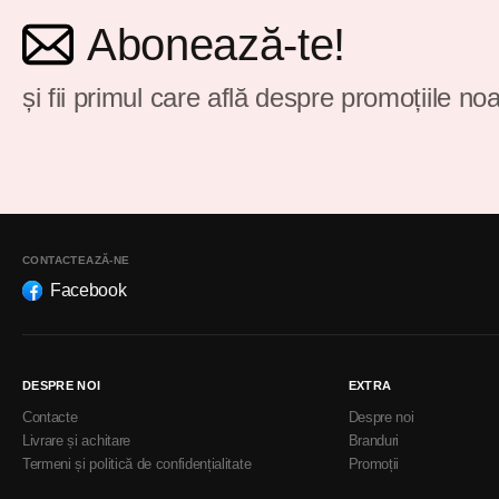
Abonează-te!
și fii primul care află despre promoțiile noa
CONTACTEAZĂ-NE
Facebook
DESPRE NOI
EXTRA
Contacte
Despre noi
Livrare și achitare
Branduri
Termeni și politică de confidențialitate
Promoții