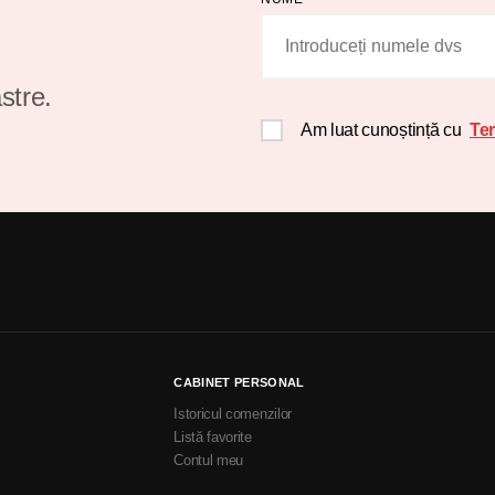
stre.
Am luat cunoștință cu
Ter
CABINET PERSONAL
Istoricul comenzilor
Listă favorite
Contul meu