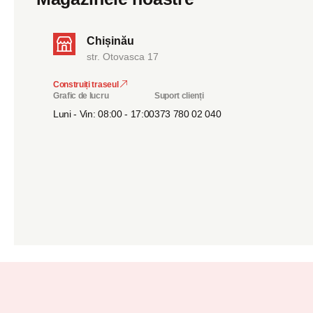
Chișinău
str. Otovasca 17
Construiți traseul
Grafic de lucru
Suport clienți
Luni - Vin: 08:00 - 17:00
373 780 02 040