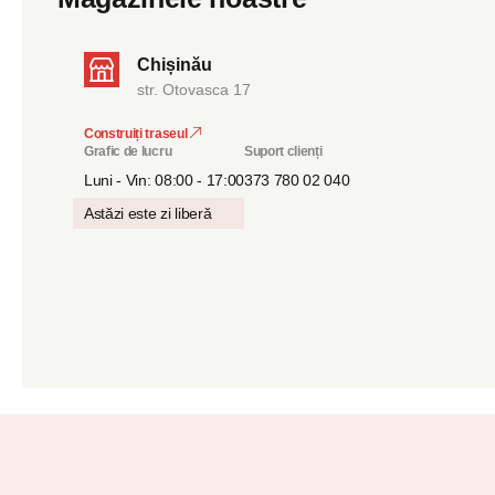
Chișinău
str. Otovasca 17
Construiți traseul
Grafic de lucru
Suport clienți
Luni - Vin: 08:00 - 17:00
373 780 02 040
Astăzi este zi liberă