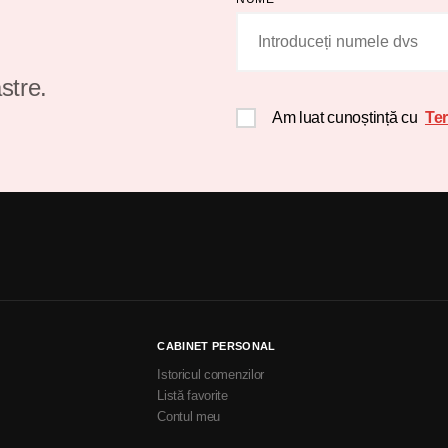
stre.
Am luat cunoștință cu
Ter
CABINET PERSONAL
Istoricul comenzilor
Listă favorite
Contul meu