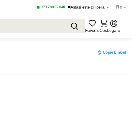
Ro
Astăzi este zi liberă
373 780 02 040
Favorite
Coș
Logare
Copie Link-ul