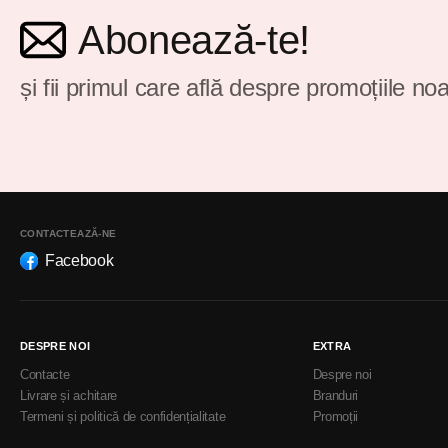
Abonează-te!
și fii primul care află despre promoțiile noa
CONTACTEAZĂ-NE
Facebook
DESPRE NOI
EXTRA
Contacte
Despre noi
Livrare și achitare
Branduri
Termeni și politică de confidențialitate
Promoții