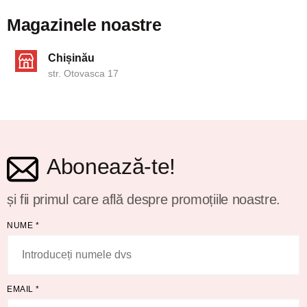
Magazinele noastre
Chișinău
str. Otovasca 17
Abonează-te!
și fii primul care află despre promoțiile noastre.
NUME
*
EMAIL
*