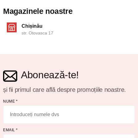
Magazinele noastre
Chișinău
str. Otovasca 17
Abonează-te!
și fii primul care află despre promoțiile noastre.
NUME
*
EMAIL
*