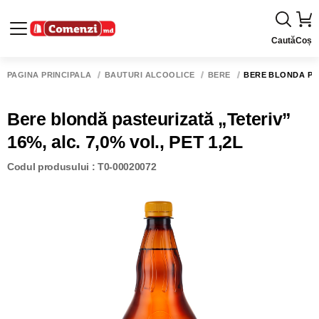
Caută
Coș
PAGINA PRINCIPALĂ
BĂUTURI ALCOOLICE
BERE
BERE BLONDĂ PAST
Bere blondă pasteurizată „Teteriv”
16%, alc. 7,0% vol., PET 1,2L
Codul produsului : T0-00020072