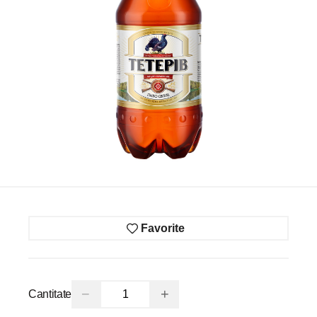
Favorite
−
+
Cantitate