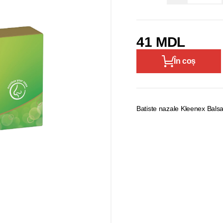
41 MDL
În coș
Batiste nazale Kleenex Bals