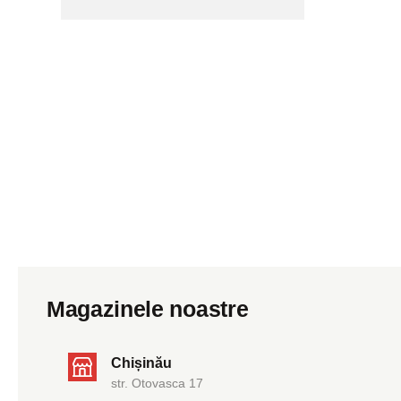
Magazinele noastre
Chișinău
str. Otovasca 17