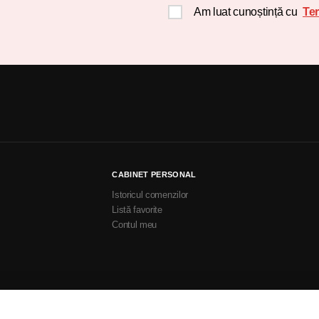
Am luat cunoștință cu
Ter
CABINET PERSONAL
Istoricul comenzilor
Listă favorite
Contul meu