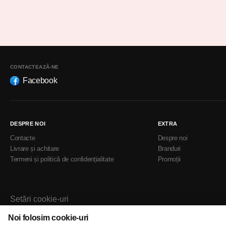
CONTACTEAZĂ-NE
Facebook
DESPRE NOI
EXTRA
Contacte
Despre noi
Livrare și achitare
Branduri
Termeni și politică de confidențialitate
Promoții
Setări cookie-uri
Politica de cookie-uri
Noi folosim cookie-uri