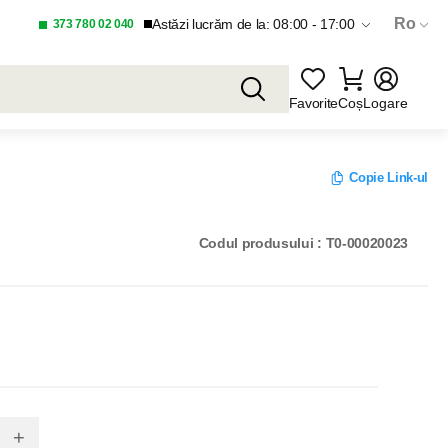
Ro
Astăzi lucrăm de la: 08:00 - 17:00
373 780 02 040
Favorite
Coș
Logare
Copie Link-ul
Codul produsului : T0-00020023
+