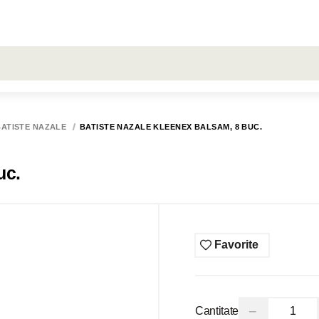
LARE
Toate rezultatele căutării [0 de produse]
RON
ŞERVEŢELE
LIVRARE
COMENZI
HUGGIES
BATISTE NAZALE
BATISTE NAZALE KLEENEX BALSAM, 8 BUC.
uc.
Favorite
−
Cantitate