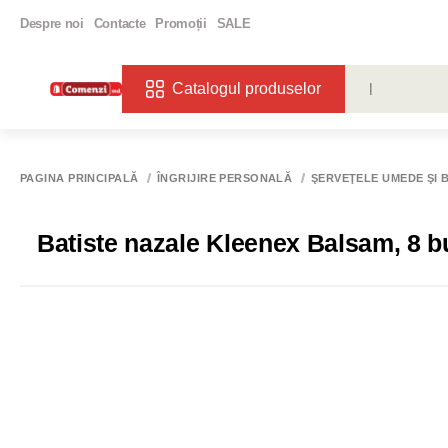
Despre noi
Contacte
Promoții
SALE
Catalogul produselor
CĂUTĂRI POPU
VIN
BIBE
PAGINA PRINCIPALĂ
ÎNGRIJIRE PERSONALĂ
ŞERVEŢELE UMEDE ŞI 
Batiste nazale Kleenex Balsam, 8 b