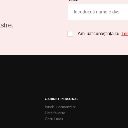
stre.
Am luat cunoștință cu
Ter
CABINET PERSONAL
Istoricul comenzilor
Listă favorite
Contul meu