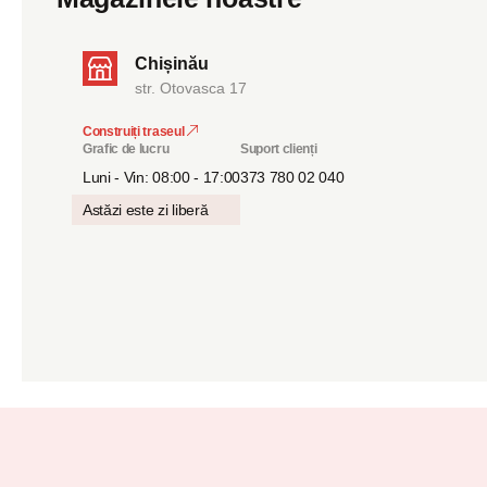
Chișinău
str. Otovasca 17
Construiți traseul
Grafic de lucru
Suport clienți
Luni - Vin: 08:00 - 17:00
373 780 02 040
Astăzi este zi liberă