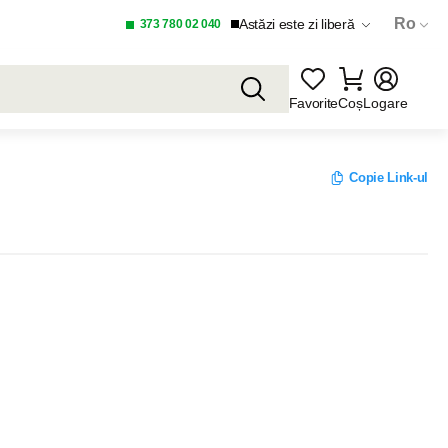
Ro
Astăzi este zi liberă
373 780 02 040
Favorite
Coș
Logare
Copie Link-ul