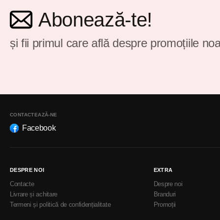
Abonează-te!
și fii primul care află despre promoțiile noa
CONTACTEAZĂ-NE
Facebook
DESPRE NOI
EXTRA
Contacte
Despre noi
Livrare și achitare
Branduri
Termeni și politică de confidențialitate
Promoții