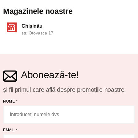
Magazinele noastre
Chișinău
str. Otovasca 17
Abonează-te!
și fii primul care află despre promoțiile noastre.
NUME
*
EMAIL
*