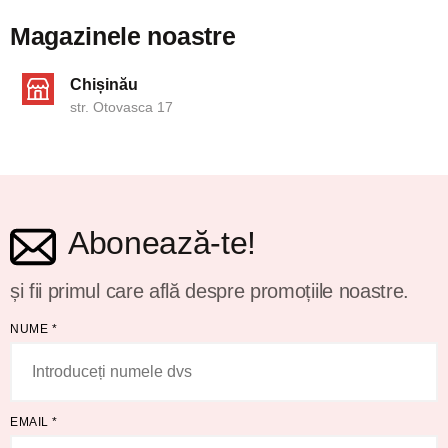
Magazinele noastre
Chișinău
str. Otovasca 17
Abonează-te!
și fii primul care află despre promoțiile noastre.
NUME
*
EMAIL
*