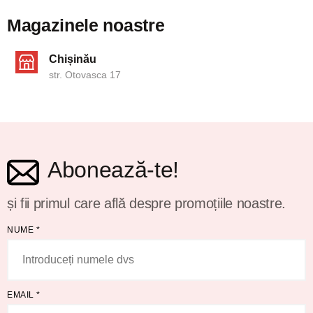
Magazinele noastre
Chișinău
str. Otovasca 17
Abonează-te!
și fii primul care află despre promoțiile noastre.
NUME
*
EMAIL
*