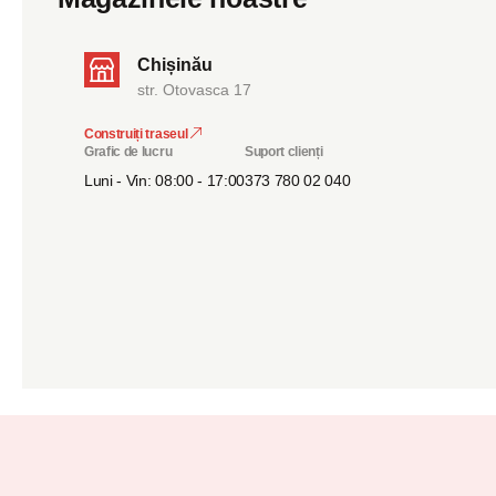
Chișinău
str. Otovasca 17
Construiți traseul
Grafic de lucru
Suport clienți
Luni - Vin: 08:00 - 17:00
373 780 02 040