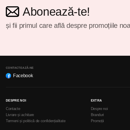
Abonează-te!
și fii primul care află despre promoțiile noa
CONTACTEAZĂ-NE
Facebook
DESPRE NOI
EXTRA
Contacte
Despre noi
Livrare și achitare
Branduri
Termeni și politică de confidențialitate
Promoții