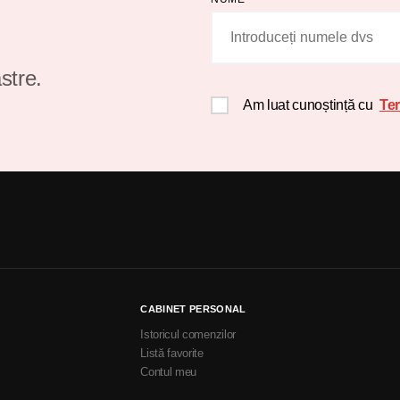
stre.
Am luat cunoștință cu
Ter
CABINET PERSONAL
Istoricul comenzilor
Listă favorite
Contul meu