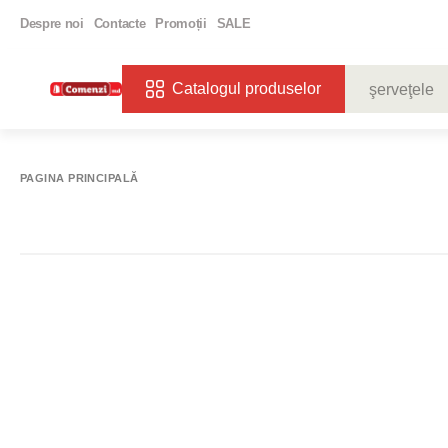
Despre noi
Contacte
Promoții
SALE
Catalogul produselor
CĂUTĂRI POPU
VIN
BIBE
PAGINA PRINCIPALĂ