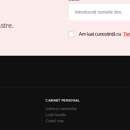
stre.
Am luat cunoștință cu
Ter
CABINET PERSONAL
Istoricul comenzilor
Listă favorite
Contul meu