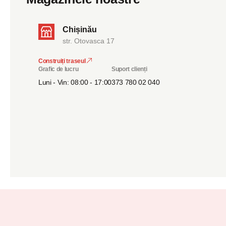
Chișinău
str. Otovasca 17
Construiți traseul
Grafic de lucru
Suport clienți
Luni - Vin: 08:00 - 17:00
373 780 02 040