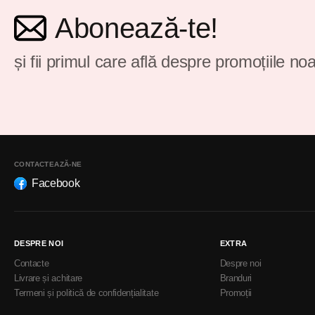
Abonează-te!
și fii primul care află despre promoțiile noa
CONTACTEAZĂ-NE
Facebook
DESPRE NOI
EXTRA
Contacte
Despre noi
Livrare și achitare
Branduri
Termeni și politică de confidențialitate
Promoții